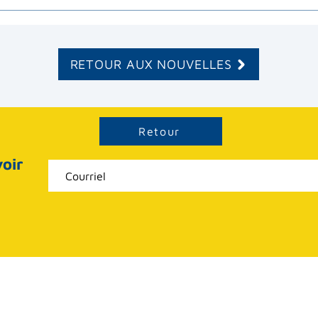
RETOUR AUX NOUVELLES
Retour
oir
e Rue
Téléphone: 418 228-55
orges (Québec), G5Y 7J7,
Sans frais: 1 888 228-5
Télécopieur: 1 418 228-