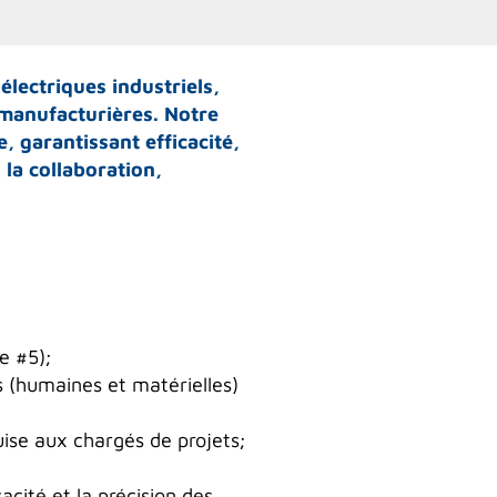
lectriques industriels,
 manufacturières. Notre
, garantissant efficacité,
 la collaboration,
e #5);
es (humaines et matérielles)
uise aux chargés de projets;
cité et la précision des