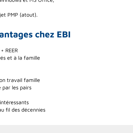
jet PMP (atout).
antages chez EBI
ix + REER
s et à la famille
ion travail famille
par les pairs
intéressants
au fil des décennies