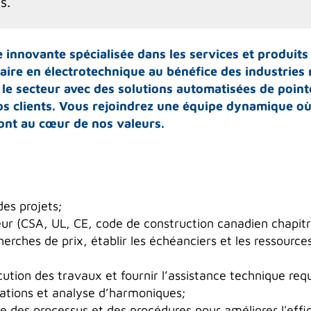
is.
nnovante spécialisée dans les services et produits é
-faire en électrotechnique au bénéfice des industries
le secteur avec des solutions automatisées de pointe
nos clients. Vous rejoindrez une équipe dynamique où
sont au cœur de nos valeurs.
des projets;
ur (CSA, UL, CE, code de construction canadien chapitr
cherches de prix, établir les échéanciers et les ressourc
ution des travaux et fournir l’assistance technique req
nations et analyse d’harmoniques;
des processus et des procédures pour améliorer l'effica