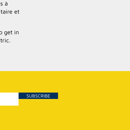
s à
taire et
o get in
tric.
SUBSCRIBE