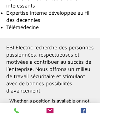
intéressants
Expertise interne développée au fil
des décennies
Télémédecine
EBI Electric recherche des personnes
passionnées, respectueuses et
motivées à contribuer au succès de
l’entreprise. Nous offrons un milieu
de travail sécuritaire et stimulant
avec de bonnes possibilités
d’avancement.
Whether a position is available or not,
we keep your CV carefully in order to get
in touch with you eventually. Thank you
for your interest in joining EBI Electric.
POSTULER